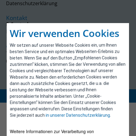
Datenschutzerklärung
Kontakt
E-Control
Wir verwenden Cookies
Rudolfsplatz 13a
1010 Wien
Wir setzen auf unserer Webseite Cookies ein, um Ihnen
energieeffizienz@e-control.at
besten Service und ein optimales Webseiten-Erlebnis zu
Tel +43 1 5324724
bieten. Wenn Sie auf den Button „Empfohlenen Cookies
(Mo, Mi-Fr 09:30-12:30 Uhr)
zustimmen“ klicken, stimmen Sie der Verwendung von allen
Cookies und vergleichbarer Technologien auf unserer
Webseite zu. Neben den erforderlichen Cookies werden
dann auch zusätzliche Cookies gesetzt, die u.a. die
Leistung der Webseite verbessern und Ihnen
Copyright 2026 © E-Control
personalisierte Inhalte anbieten. Unter „Cookie-
Einstellungen“ können Sie den Einsatz unserer Cookies
anpassen und widerrufen. Diese Einstellungen finden
Sie jederzeit auch
in unserer Datenschutzerklärung
.
Weitere Informationen zur Verarbeitung von