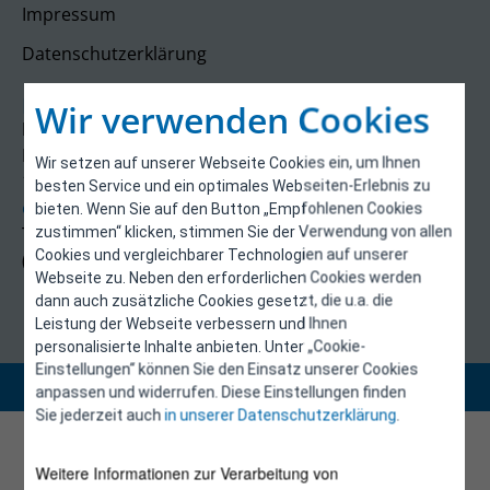
Impressum
Datenschutzerklärung
Kontakt
Wir verwenden Cookies
E-Control
Rudolfsplatz 13a
Wir setzen auf unserer Webseite Cookies ein, um Ihnen
1010 Wien
besten Service und ein optimales Webseiten-Erlebnis zu
energieeffizienz@e-control.at
bieten. Wenn Sie auf den Button „Empfohlenen Cookies
Tel +43 1 5324724
zustimmen“ klicken, stimmen Sie der Verwendung von allen
Cookies und vergleichbarer Technologien auf unserer
(Mo, Mi-Fr 09:30-12:30 Uhr)
Webseite zu. Neben den erforderlichen Cookies werden
dann auch zusätzliche Cookies gesetzt, die u.a. die
Leistung der Webseite verbessern und Ihnen
personalisierte Inhalte anbieten. Unter „Cookie-
Einstellungen“ können Sie den Einsatz unserer Cookies
Copyright 2026 © E-Control
anpassen und widerrufen. Diese Einstellungen finden
Sie jederzeit auch
in unserer Datenschutzerklärung
.
Weitere Informationen zur Verarbeitung von