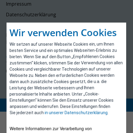
Impressum
Datenschutzerklärung
Kontakt
Wir verwenden Cookies
E-Control
Rudolfsplatz 13a
Wir setzen auf unserer Webseite Cookies ein, um Ihnen
1010 Wien
besten Service und ein optimales Webseiten-Erlebnis zu
energieeffizienz@e-control.at
bieten. Wenn Sie auf den Button „Empfohlenen Cookies
Tel +43 1 5324724
zustimmen“ klicken, stimmen Sie der Verwendung von allen
Cookies und vergleichbarer Technologien auf unserer
(Mo, Mi-Fr 09:30-12:30 Uhr)
Webseite zu. Neben den erforderlichen Cookies werden
dann auch zusätzliche Cookies gesetzt, die u.a. die
Leistung der Webseite verbessern und Ihnen
personalisierte Inhalte anbieten. Unter „Cookie-
Einstellungen“ können Sie den Einsatz unserer Cookies
Copyright 2026 © E-Control
anpassen und widerrufen. Diese Einstellungen finden
Sie jederzeit auch
in unserer Datenschutzerklärung
.
Weitere Informationen zur Verarbeitung von