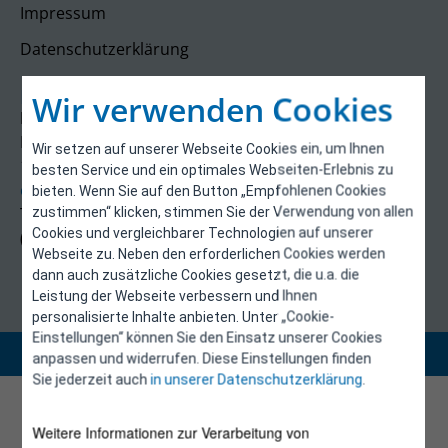
Impressum
Datenschutzerklärung
Kontakt
Wir verwenden Cookies
E-Control
Rudolfsplatz 13a
Wir setzen auf unserer Webseite Cookies ein, um Ihnen
1010 Wien
besten Service und ein optimales Webseiten-Erlebnis zu
energieeffizienz@e-control.at
bieten. Wenn Sie auf den Button „Empfohlenen Cookies
Tel +43 1 5324724
zustimmen“ klicken, stimmen Sie der Verwendung von allen
Cookies und vergleichbarer Technologien auf unserer
(Mo, Mi-Fr 09:30-12:30 Uhr)
Webseite zu. Neben den erforderlichen Cookies werden
dann auch zusätzliche Cookies gesetzt, die u.a. die
Leistung der Webseite verbessern und Ihnen
personalisierte Inhalte anbieten. Unter „Cookie-
Einstellungen“ können Sie den Einsatz unserer Cookies
Copyright 2026 © E-Control
anpassen und widerrufen. Diese Einstellungen finden
Sie jederzeit auch
in unserer Datenschutzerklärung
.
Weitere Informationen zur Verarbeitung von