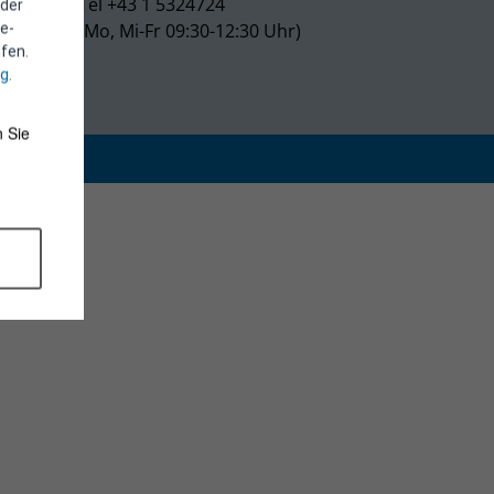
Tel +43 1 5324724
 der
(Mo, Mi-Fr 09:30-12:30 Uhr)
e-
fen.
ng
.
 Sie