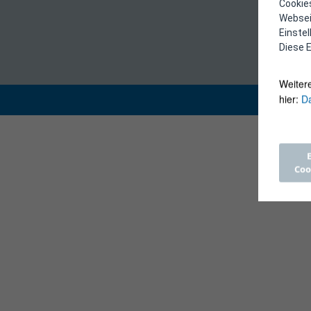
Cookies
Webseit
Einste
Diese E
Weiter
hier:
Da
Coo