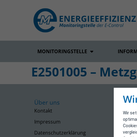
MONITORINGSTELLE
INFOR
E2501005 – Metz
Wi
Über uns
Kontakt
Wir se
optima
Impressum
Cookie
Datenschutzerklärung
vergle