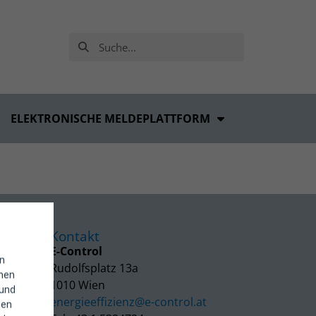
ELEKTRONISCHE MELDEPLATTFORM
Kontakt
E-Control
in
Rudolfsplatz 13a
enen
1010 Wien
 und
energieeffizienz@e-control.at
hen