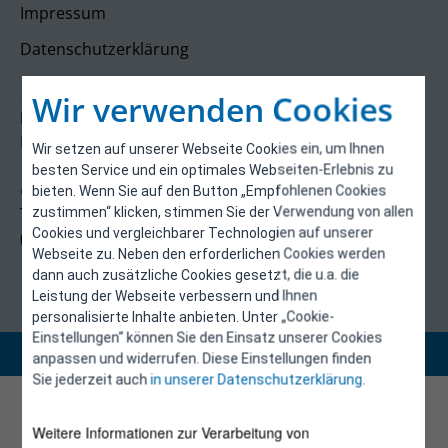
Impressum
Datenschutzerklärung
Kontakt
Wir verwenden Cookies
E-Control
Rudolfsplatz 13a
Wir setzen auf unserer Webseite Cookies ein, um Ihnen
1010 Wien
besten Service und ein optimales Webseiten-Erlebnis zu
energieeffizienz@e-control.at
bieten. Wenn Sie auf den Button „Empfohlenen Cookies
Tel +43 1 5324724
zustimmen“ klicken, stimmen Sie der Verwendung von allen
Cookies und vergleichbarer Technologien auf unserer
(Mo, Mi-Fr 09:30-12:30 Uhr)
Webseite zu. Neben den erforderlichen Cookies werden
dann auch zusätzliche Cookies gesetzt, die u.a. die
Leistung der Webseite verbessern und Ihnen
personalisierte Inhalte anbieten. Unter „Cookie-
Einstellungen“ können Sie den Einsatz unserer Cookies
Copyright 2026 © E-Control
anpassen und widerrufen. Diese Einstellungen finden
Sie jederzeit auch
in unserer Datenschutzerklärung
.
Weitere Informationen zur Verarbeitung von