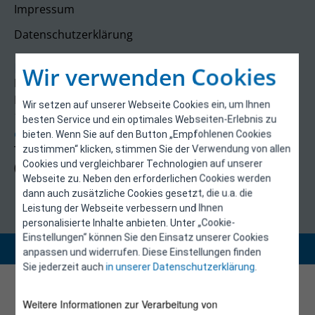
Impressum
Datenschutzerklärung
Kontakt
Wir verwenden Cookies
E-Control
Rudolfsplatz 13a
Wir setzen auf unserer Webseite Cookies ein, um Ihnen
1010 Wien
besten Service und ein optimales Webseiten-Erlebnis zu
energieeffizienz@e-control.at
bieten. Wenn Sie auf den Button „Empfohlenen Cookies
Tel +43 1 5324724
zustimmen“ klicken, stimmen Sie der Verwendung von allen
Cookies und vergleichbarer Technologien auf unserer
(Mo, Mi-Fr 09:30-12:30 Uhr)
Webseite zu. Neben den erforderlichen Cookies werden
dann auch zusätzliche Cookies gesetzt, die u.a. die
Leistung der Webseite verbessern und Ihnen
personalisierte Inhalte anbieten. Unter „Cookie-
Einstellungen“ können Sie den Einsatz unserer Cookies
Copyright 2026 © E-Control
anpassen und widerrufen. Diese Einstellungen finden
Sie jederzeit auch
in unserer Datenschutzerklärung
.
Weitere Informationen zur Verarbeitung von