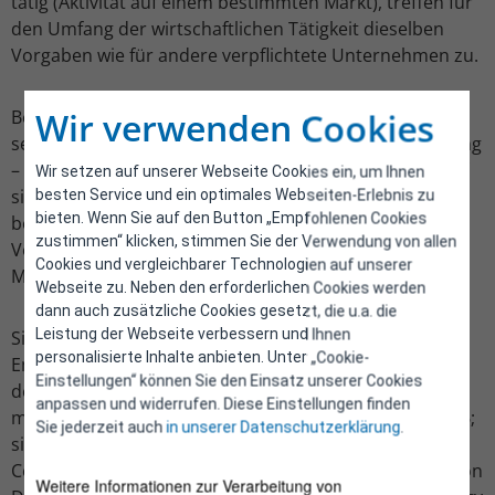
tätig (Aktivität auf einem bestimmten Markt), treffen für
den Umfang der wirtschaftlichen Tätigkeit dieselben
Vorgaben wie für andere verpflichtete Unternehmen zu.
Wir verwenden Cookies
Betroffene Organisationen haben hierfür zunächst
selbst – bzw. unter Zuhilfenahme Ihrer Rechtsvertretung
– festzustellen, ob die gesetzlichen Verpflichtungen auf
Wir setzen auf unserer Webseite Cookies ein, um Ihnen
sie zutreffen und sollten sich gegebenenfalls rechtlich
besten Service und ein optimales Webseiten-Erlebnis zu
bieten. Wenn Sie auf den Button „Empfohlenen Cookies
beraten lassen. Eine abstrakte Feststellung der
zustimmen“ klicken, stimmen Sie der Verwendung von allen
Verpflichtung durch die Energieeffizienz-
Cookies und vergleichbarer Technologien auf unserer
Monitoringstelle ist nicht vorgesehen.
Webseite zu. Neben den erforderlichen Cookies werden
dann auch zusätzliche Cookies gesetzt, die u.a. die
Leistung der Webseite verbessern und Ihnen
Siehe dazu auch Art 2 Z 26 der RL 2012/27/EU idgF,
personalisierte Inhalte anbieten. Unter „Cookie-
Empfehlung der Kommission betreffend die Definition
Einstellungen“ können Sie den Einsatz unserer Cookies
der Kleinstunternehmen sowie der kleinen und
anpassen und widerrufen. Diese Einstellungen finden
mittleren Unternehmen (ABl. L 124 vom 20.5.2003, S. 36;
Sie jederzeit auch
in unserer Datenschutzerklärung
.
siehe EG 3 und Art 1 des Anhangs), siehe weiter das
Commission Staff Working Document, Guidance note on
Weitere Informationen zur Verarbeitung von