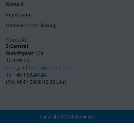
Kontakt
Impressum
Datenschutzerklärung
Kontakt
E-Control
Rudolfsplatz 13a
1010 Wien
energieeffizienz@e-control.at
Tel +43 1 5324724
(Mo, Mi-Fr 09:30-12:30 Uhr)
Copyright 2026 © E-Control