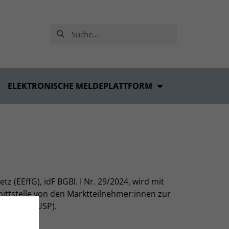
ELEKTRONISCHE MELDEPLATTFORM
(EEffG), idF BGBl. I Nr. 29/2024, wird mit
ittstelle von den Marktteilnehmer:innen zur
ceportal (USP).