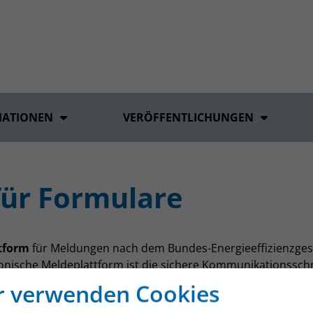
MATIONEN
VERÖFFENTLICHUNGEN
für Formulare
ttform
für Meldungen nach dem Bundes-Energieeffizienzgesetz 
onische Meldeplattform ist die sichere Kommunikationsschn
em EEffG. Zugriff erhalten Sie über das Unternehmensservi
r verwenden Cookies