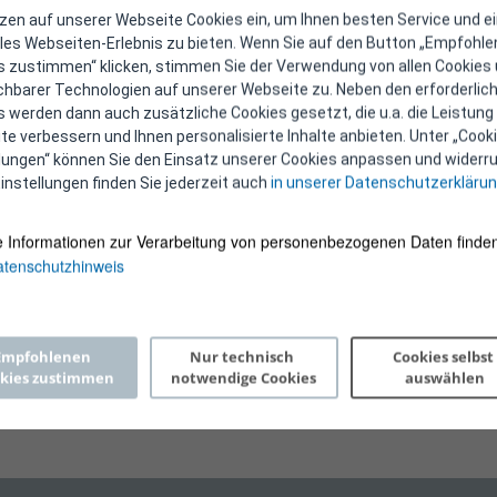
hfolgend die geplanten Abfragen für die Energieabsatzmeld
tzen auf unserer Webseite Cookies ein, um Ihnen besten Service und e
les Webseiten-Erlebnis zu bieten. Wenn Sie auf den Button „Empfohl
s zustimmen“ klicken, stimmen Sie der Verwendung von allen Cookies
erunterladen
ichbarer Technologien auf unserer Webseite zu. Neben den erforderlic
 werden dann auch zusätzliche Cookies gesetzt, die u.a. die Leistung
Herunterladen
71 kB)
e verbessern und Ihnen personalisierte Inhalte anbieten. Unter „Cooki
 zur Information und können
nicht für die Meldung
herang
llungen“ können Sie den Einsatz unserer Cookies anpassen und widerru
instellungen finden Sie jederzeit auch
in unserer Datenschutzerkläru
ieträger ist von Energielieferant:innen mit einem Energie
e Informationen zur Verarbeitung von personenbezogenen Daten finden
uni 2024 sind die auf Basis des § 39 Abs. 1 und 2 EEffG eing
tenschutzhinweis
eldeplattform sowie nähere Informationen werden mit ei
Empfohlenen 
Nur technisch 
Cookies selbst 
kies zustimmen
notwendige Cookies
auswählen