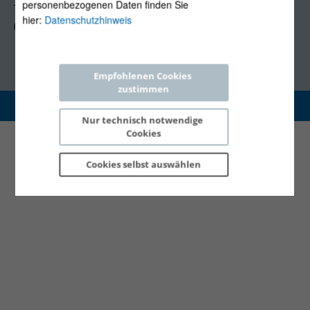
personenbezogenen Daten finden Sie
Tel +43 1 5324724
hier:
Datenschutzhinweis
(Mo, Mi-Fr 09:30-12:30 Uhr)
Empfohlenen Cookies 
zustimmen
Copyright 2026 © E-Control
Nur technisch notwendige 
Cookies
Cookies selbst 
auswählen