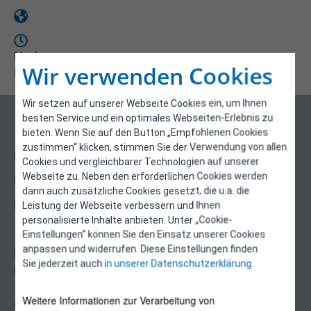
Notizen
Wir verwenden Cookies
Downloads
Wir setzen auf unserer Webseite Cookies ein, um Ihnen
besten Service und ein optimales Webseiten-Erlebnis zu
bieten. Wenn Sie auf den Button „Empfohlenen Cookies
Über uns
zustimmen“ klicken, stimmen Sie der Verwendung von allen
Kontakt
Cookies und vergleichbarer Technologien auf unserer
Webseite zu. Neben den erforderlichen Cookies werden
Impressum
dann auch zusätzliche Cookies gesetzt, die u.a. die
Datenschutzerklärung
Leistung der Webseite verbessern und Ihnen
personalisierte Inhalte anbieten. Unter „Cookie-
Einstellungen“ können Sie den Einsatz unserer Cookies
Kontakt
anpassen und widerrufen. Diese Einstellungen finden
E-Control
Sie jederzeit auch
in unserer Datenschutzerklärung
.
Rudolfsplatz 13a
1010 Wien
Weitere Informationen zur Verarbeitung von
energieeffizienz@e-control.at