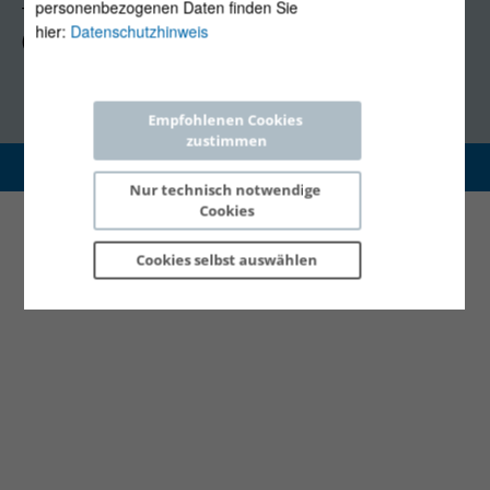
personenbezogenen Daten finden Sie
Tel +43 1 5324724
hier:
Datenschutzhinweis
(Mo, Mi-Fr 09:30-12:30 Uhr)
Empfohlenen Cookies 
zustimmen
Copyright 2026 © E-Control
Nur technisch notwendige 
Cookies
Cookies selbst 
auswählen