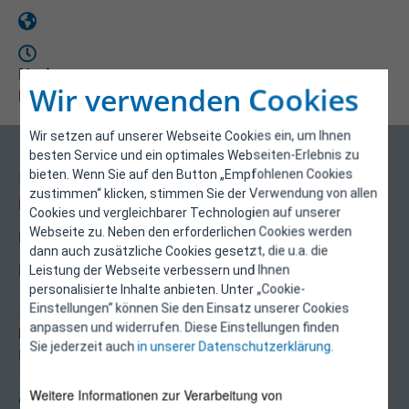
Notizen
Wir verwenden Cookies
Downloads
Wir setzen auf unserer Webseite Cookies ein, um Ihnen
besten Service und ein optimales Webseiten-Erlebnis zu
bieten. Wenn Sie auf den Button „Empfohlenen Cookies
Über uns
zustimmen“ klicken, stimmen Sie der Verwendung von allen
Kontakt
Cookies und vergleichbarer Technologien auf unserer
Webseite zu. Neben den erforderlichen Cookies werden
Impressum
dann auch zusätzliche Cookies gesetzt, die u.a. die
Datenschutzerklärung
Leistung der Webseite verbessern und Ihnen
personalisierte Inhalte anbieten. Unter „Cookie-
Einstellungen“ können Sie den Einsatz unserer Cookies
Kontakt
anpassen und widerrufen. Diese Einstellungen finden
E-Control
Sie jederzeit auch
in unserer Datenschutzerklärung
.
Rudolfsplatz 13a
1010 Wien
Weitere Informationen zur Verarbeitung von
energieeffizienz@e-control.at