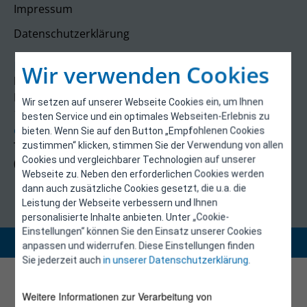
Impressum
Datenschutzerklärung
Kontakt
Wir verwenden Cookies
E-Control
Rudolfsplatz 13a
Wir setzen auf unserer Webseite Cookies ein, um Ihnen
1010 Wien
besten Service und ein optimales Webseiten-Erlebnis zu
energieeffizienz@e-control.at
bieten. Wenn Sie auf den Button „Empfohlenen Cookies
Tel +43 1 5324724
zustimmen“ klicken, stimmen Sie der Verwendung von allen
Cookies und vergleichbarer Technologien auf unserer
(Mo, Mi-Fr 09:30-12:30 Uhr)
Webseite zu. Neben den erforderlichen Cookies werden
dann auch zusätzliche Cookies gesetzt, die u.a. die
Leistung der Webseite verbessern und Ihnen
personalisierte Inhalte anbieten. Unter „Cookie-
Einstellungen“ können Sie den Einsatz unserer Cookies
Copyright 2026 © E-Control
anpassen und widerrufen. Diese Einstellungen finden
Sie jederzeit auch
in unserer Datenschutzerklärung
.
Weitere Informationen zur Verarbeitung von