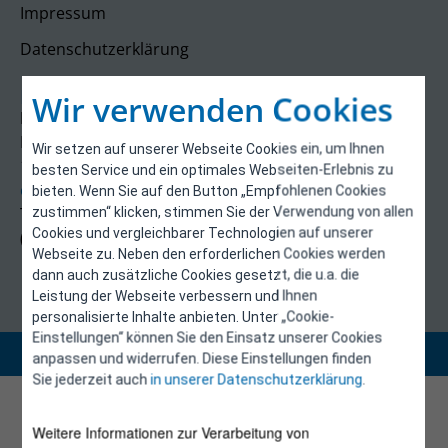
Impressum
Datenschutzerklärung
Kontakt
Wir verwenden Cookies
E-Control
Rudolfsplatz 13a
Wir setzen auf unserer Webseite Cookies ein, um Ihnen
1010 Wien
besten Service und ein optimales Webseiten-Erlebnis zu
energieeffizienz@e-control.at
bieten. Wenn Sie auf den Button „Empfohlenen Cookies
Tel +43 1 5324724
zustimmen“ klicken, stimmen Sie der Verwendung von allen
Cookies und vergleichbarer Technologien auf unserer
(Mo, Mi-Fr 09:30-12:30 Uhr)
Webseite zu. Neben den erforderlichen Cookies werden
dann auch zusätzliche Cookies gesetzt, die u.a. die
Leistung der Webseite verbessern und Ihnen
personalisierte Inhalte anbieten. Unter „Cookie-
Einstellungen“ können Sie den Einsatz unserer Cookies
Copyright 2026 © E-Control
anpassen und widerrufen. Diese Einstellungen finden
Sie jederzeit auch
in unserer Datenschutzerklärung
.
Weitere Informationen zur Verarbeitung von