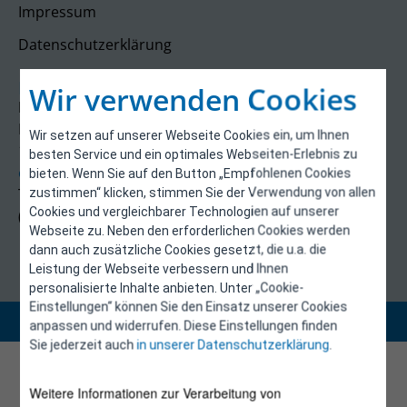
Impressum
Datenschutzerklärung
Kontakt
Wir verwenden Cookies
E-Control
Rudolfsplatz 13a
Wir setzen auf unserer Webseite Cookies ein, um Ihnen
1010 Wien
besten Service und ein optimales Webseiten-Erlebnis zu
energieeffizienz@e-control.at
bieten. Wenn Sie auf den Button „Empfohlenen Cookies
Tel +43 1 5324724
zustimmen“ klicken, stimmen Sie der Verwendung von allen
Cookies und vergleichbarer Technologien auf unserer
(Mo, Mi-Fr 09:30-12:30 Uhr)
Webseite zu. Neben den erforderlichen Cookies werden
dann auch zusätzliche Cookies gesetzt, die u.a. die
Leistung der Webseite verbessern und Ihnen
personalisierte Inhalte anbieten. Unter „Cookie-
Einstellungen“ können Sie den Einsatz unserer Cookies
Copyright 2026 © E-Control
anpassen und widerrufen. Diese Einstellungen finden
Sie jederzeit auch
in unserer Datenschutzerklärung
.
Weitere Informationen zur Verarbeitung von