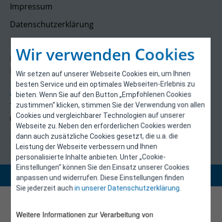
Impressum
Datenschutzerklärung
Kontakt
Wir verwenden Cookies
E-Control
Rudolfsplatz 13a
Wir setzen auf unserer Webseite Cookies ein, um Ihnen
1010 Wien
besten Service und ein optimales Webseiten-Erlebnis zu
energieeffizienz@e-control.at
bieten. Wenn Sie auf den Button „Empfohlenen Cookies
Tel +43 1 5324724
zustimmen“ klicken, stimmen Sie der Verwendung von allen
Cookies und vergleichbarer Technologien auf unserer
(Mo, Mi-Fr 09:30-12:30 Uhr)
Webseite zu. Neben den erforderlichen Cookies werden
dann auch zusätzliche Cookies gesetzt, die u.a. die
Leistung der Webseite verbessern und Ihnen
personalisierte Inhalte anbieten. Unter „Cookie-
Einstellungen“ können Sie den Einsatz unserer Cookies
Copyright 2026 © E-Control
anpassen und widerrufen. Diese Einstellungen finden
Sie jederzeit auch
in unserer Datenschutzerklärung
.
Weitere Informationen zur Verarbeitung von