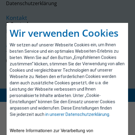
Datenschutzerklärung
Kontakt
E-Control
Wir verwenden Cookies
Rudolfsplatz 13a
1010 Wien
Wir setzen auf unserer Webseite Cookies ein, um Ihnen
energieeffizienz@e-control.at
besten Service und ein optimales Webseiten-Erlebnis zu
Tel +43 1 5324724
bieten. Wenn Sie auf den Button „Empfohlenen Cookies
(Mo, Mi-Fr 09:30-12:30 Uhr)
zustimmen“ klicken, stimmen Sie der Verwendung von allen
Cookies und vergleichbarer Technologien auf unserer
Webseite zu. Neben den erforderlichen Cookies werden
dann auch zusätzliche Cookies gesetzt, die u.a. die
Leistung der Webseite verbessern und Ihnen
Copyright 2026 © E-Control
personalisierte Inhalte anbieten. Unter „Cookie-
Einstellungen“ können Sie den Einsatz unserer Cookies
anpassen und widerrufen. Diese Einstellungen finden
Sie jederzeit auch
in unserer Datenschutzerklärung
.
Weitere Informationen zur Verarbeitung von