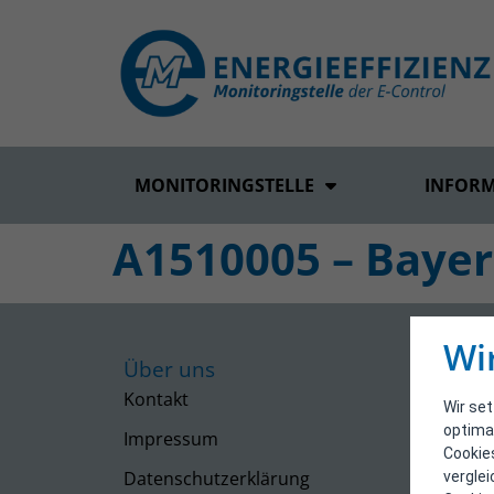
MONITORINGSTELLE
INFOR
A1510005 – Bayer
Wi
Über uns
Kontakt
Wir se
optima
Impressum
Cookie
Datenschutzerklärung
vergle