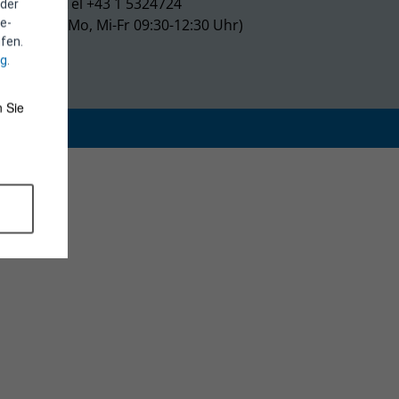
Tel +43 1 5324724
 der
(Mo, Mi-Fr 09:30-12:30 Uhr)
e-
fen.
ng
.
 Sie