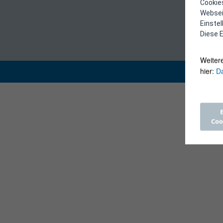
Cookies
Webseit
Einste
Diese E
Weiter
hier:
Da
Coo