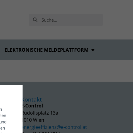
ELEKTRONISCHE MELDEPLATTFORM
Kontakt
E-Control
in
Rudolfsplatz 13a
enen
1010 Wien
 und
energieeffizienz@e-control.at
hen