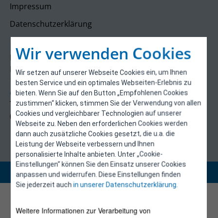
Impressum
Datenschutzerklärung
Kontakt
Wir verwenden Cookies
E-Control
Rudolfsplatz 13a
Wir setzen auf unserer Webseite Cookies ein, um Ihnen
1010 Wien
besten Service und ein optimales Webseiten-Erlebnis zu
energieeffizienz@e-control.at
bieten. Wenn Sie auf den Button „Empfohlenen Cookies
Tel +43 1 5324724
zustimmen“ klicken, stimmen Sie der Verwendung von allen
Cookies und vergleichbarer Technologien auf unserer
(Mo, Mi-Fr 09:30-12:30 Uhr)
Webseite zu. Neben den erforderlichen Cookies werden
dann auch zusätzliche Cookies gesetzt, die u.a. die
Leistung der Webseite verbessern und Ihnen
personalisierte Inhalte anbieten. Unter „Cookie-
Einstellungen“ können Sie den Einsatz unserer Cookies
Copyright 2026 © E-Control
anpassen und widerrufen. Diese Einstellungen finden
Sie jederzeit auch
in unserer Datenschutzerklärung
.
Weitere Informationen zur Verarbeitung von