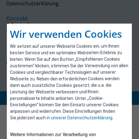
Datenschutzerklärung
Kontakt
E-Control
Wir verwenden Cookies
Rudolfsplatz 13a
1010 Wien
Wir setzen auf unserer Webseite Cookies ein, um Ihnen
energieeffizienz@e-control.at
besten Service und ein optimales Webseiten-Erlebnis zu
Tel +43 1 5324724
bieten. Wenn Sie auf den Button „Empfohlenen Cookies
(Mo, Mi-Fr 09:30-12:30 Uhr)
zustimmen“ klicken, stimmen Sie der Verwendung von allen
Cookies und vergleichbarer Technologien auf unserer
Webseite zu. Neben den erforderlichen Cookies werden
dann auch zusätzliche Cookies gesetzt, die u.a. die
Leistung der Webseite verbessern und Ihnen
Copyright 2026 © E-Control
personalisierte Inhalte anbieten. Unter „Cookie-
Einstellungen“ können Sie den Einsatz unserer Cookies
anpassen und widerrufen. Diese Einstellungen finden
Sie jederzeit auch
in unserer Datenschutzerklärung
.
Weitere Informationen zur Verarbeitung von