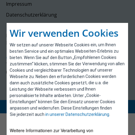
Impressum
Datenschutzerklärung
Kontakt
Wir verwenden Cookies
E-Control
Rudolfsplatz 13a
Wir setzen auf unserer Webseite Cookies ein, um Ihnen
1010 Wien
besten Service und ein optimales Webseiten-Erlebnis zu
energieeffizienz@e-control.at
bieten. Wenn Sie auf den Button „Empfohlenen Cookies
Tel +43 1 5324724
zustimmen“ klicken, stimmen Sie der Verwendung von allen
Cookies und vergleichbarer Technologien auf unserer
(Mo, Mi-Fr 09:30-12:30 Uhr)
Webseite zu. Neben den erforderlichen Cookies werden
dann auch zusätzliche Cookies gesetzt, die u.a. die
Leistung der Webseite verbessern und Ihnen
personalisierte Inhalte anbieten. Unter „Cookie-
Einstellungen“ können Sie den Einsatz unserer Cookies
Copyright 2026 © E-Control
anpassen und widerrufen. Diese Einstellungen finden
Sie jederzeit auch
in unserer Datenschutzerklärung
.
Weitere Informationen zur Verarbeitung von