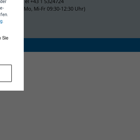
Tel +43 1 5324724
 der
(Mo, Mi-Fr 09:30-12:30 Uhr)
e-
fen.
ng
.
 Sie