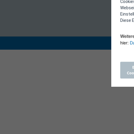
Cookies
Webseit
Einste
Diese E
Weiter
hier:
Da
Coo