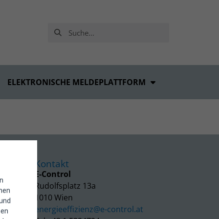
ELEKTRONISCHE MELDEPLATTFORM
Kontakt
E-Control
in
Rudolfsplatz 13a
enen
1010 Wien
 und
energieeffizienz@e-control.at
hen