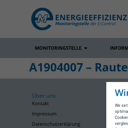
MONITORINGSTELLE
INFOR
A1904007 – Raute
Wi
Über uns
Kontakt
Wir se
optima
Impressum
Cookie
Datenschutzerklärung
vergle