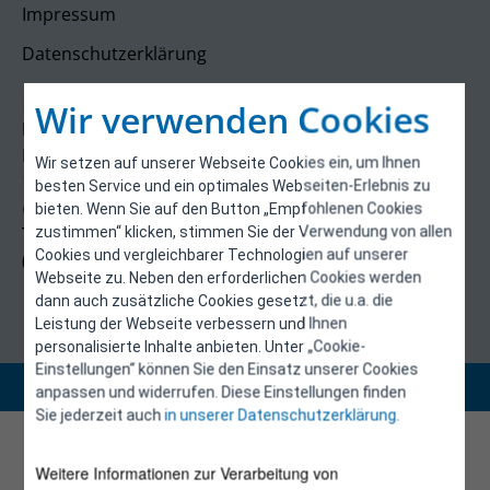
Impressum
Datenschutzerklärung
Kontakt
Wir verwenden Cookies
E-Control
Rudolfsplatz 13a
Wir setzen auf unserer Webseite Cookies ein, um Ihnen
1010 Wien
besten Service und ein optimales Webseiten-Erlebnis zu
energieeffizienz@e-control.at
bieten. Wenn Sie auf den Button „Empfohlenen Cookies
Tel +43 1 5324724
zustimmen“ klicken, stimmen Sie der Verwendung von allen
Cookies und vergleichbarer Technologien auf unserer
(Mo, Mi-Fr 09:30-12:30 Uhr)
Webseite zu. Neben den erforderlichen Cookies werden
dann auch zusätzliche Cookies gesetzt, die u.a. die
Leistung der Webseite verbessern und Ihnen
personalisierte Inhalte anbieten. Unter „Cookie-
Einstellungen“ können Sie den Einsatz unserer Cookies
Copyright 2026 © E-Control
anpassen und widerrufen. Diese Einstellungen finden
Sie jederzeit auch
in unserer Datenschutzerklärung
.
Weitere Informationen zur Verarbeitung von