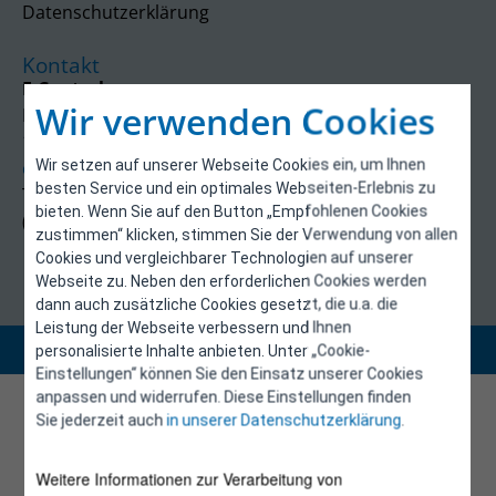
Datenschutzerklärung
Kontakt
E-Control
Wir verwenden Cookies
Rudolfsplatz 13a
1010 Wien
Wir setzen auf unserer Webseite Cookies ein, um Ihnen
energieeffizienz@e-control.at
besten Service und ein optimales Webseiten-Erlebnis zu
Tel +43 1 5324724
bieten. Wenn Sie auf den Button „Empfohlenen Cookies
(Mo, Mi-Fr 09:30-12:30 Uhr)
zustimmen“ klicken, stimmen Sie der Verwendung von allen
Cookies und vergleichbarer Technologien auf unserer
Webseite zu. Neben den erforderlichen Cookies werden
dann auch zusätzliche Cookies gesetzt, die u.a. die
Leistung der Webseite verbessern und Ihnen
Copyright 2026 © E-Control
personalisierte Inhalte anbieten. Unter „Cookie-
Einstellungen“ können Sie den Einsatz unserer Cookies
anpassen und widerrufen. Diese Einstellungen finden
Sie jederzeit auch
in unserer Datenschutzerklärung
.
Weitere Informationen zur Verarbeitung von