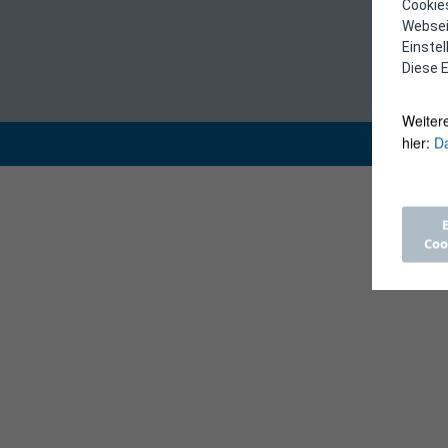
Cookies
Webseit
Einste
Diese E
Weiter
hier:
Da
Coo