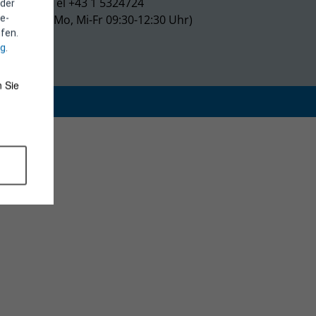
Tel +43 1 5324724
 der
(Mo, Mi-Fr 09:30-12:30 Uhr)
e-
fen.
ng
.
 Sie