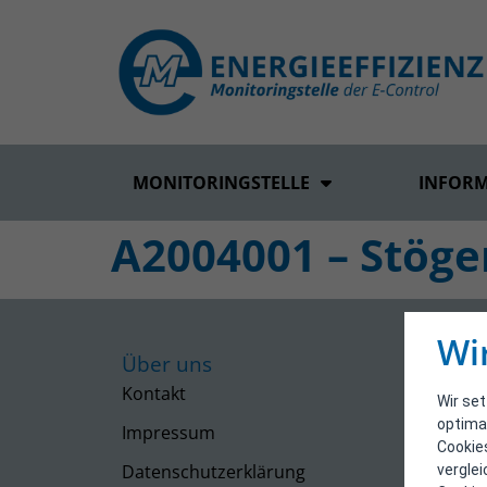
MONITORINGSTELLE
INFOR
A2004001 – Stöger
Wi
Über uns
Kontakt
Wir se
optima
Impressum
Cookie
Datenschutzerklärung
vergle