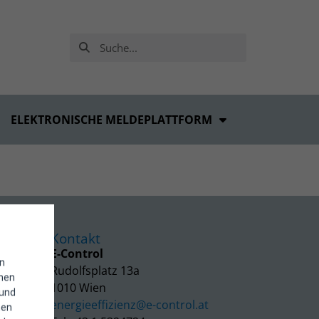
ELEKTRONISCHE MELDEPLATTFORM
Kontakt
E-Control
in
Rudolfsplatz 13a
enen
1010 Wien
 und
energieeffizienz@e-control.at
hen