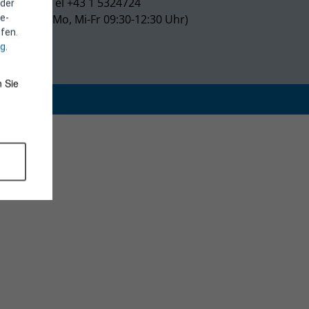
Tel +43 1 5324724
 der
(Mo, Mi-Fr 09:30-12:30 Uhr)
e-
fen.
ng
.
 Sie