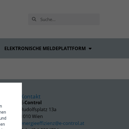
ELEKTRONISCHE MELDEPLATTFORM
Kontakt
E-Control
in
Rudolfsplatz 13a
enen
1010 Wien
 und
energieeffizienz@e-control.at
hen