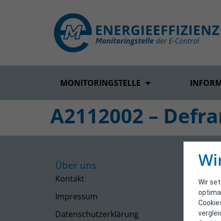
MONITORINGSTELLE
INFOR
A2112002 – Defra
Wi
Über uns
Kontakt
Wir se
optima
Impressum
Cookie
Datenschutzerklärung
vergle