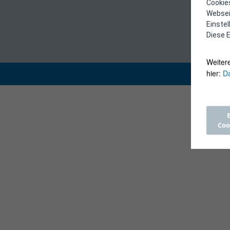
Cookies
Webseit
Einste
Diese E
Weiter
hier:
Da
Coo