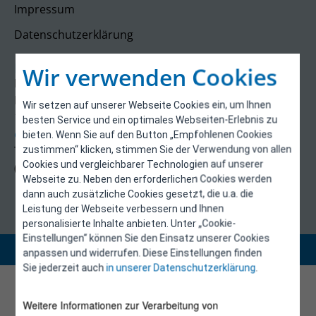
Impressum
Datenschutzerklärung
Kontakt
Wir verwenden Cookies
E-Control
Rudolfsplatz 13a
Wir setzen auf unserer Webseite Cookies ein, um Ihnen
1010 Wien
besten Service und ein optimales Webseiten-Erlebnis zu
energieeffizienz@e-control.at
bieten. Wenn Sie auf den Button „Empfohlenen Cookies
Tel +43 1 5324724
zustimmen“ klicken, stimmen Sie der Verwendung von allen
Cookies und vergleichbarer Technologien auf unserer
(Mo, Mi-Fr 09:30-12:30 Uhr)
Webseite zu. Neben den erforderlichen Cookies werden
dann auch zusätzliche Cookies gesetzt, die u.a. die
Leistung der Webseite verbessern und Ihnen
personalisierte Inhalte anbieten. Unter „Cookie-
Einstellungen“ können Sie den Einsatz unserer Cookies
Copyright 2026 © E-Control
anpassen und widerrufen. Diese Einstellungen finden
Sie jederzeit auch
in unserer Datenschutzerklärung
.
Weitere Informationen zur Verarbeitung von