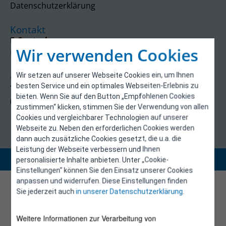
Datenschutzerklärung
Kontakt
E-Control
Wir verwenden Cookies
Rudolfsplatz 13a
1010 Wien
Wir setzen auf unserer Webseite Cookies ein, um Ihnen
energieeffizienz@e-control.at
besten Service und ein optimales Webseiten-Erlebnis zu
Tel +43 1 5324724
bieten. Wenn Sie auf den Button „Empfohlenen Cookies
(Mo, Mi-Fr 09:30-12:30 Uhr)
zustimmen“ klicken, stimmen Sie der Verwendung von allen
Cookies und vergleichbarer Technologien auf unserer
Webseite zu. Neben den erforderlichen Cookies werden
dann auch zusätzliche Cookies gesetzt, die u.a. die
Leistung der Webseite verbessern und Ihnen
Copyright 2026 © E-Control
personalisierte Inhalte anbieten. Unter „Cookie-
Einstellungen“ können Sie den Einsatz unserer Cookies
anpassen und widerrufen. Diese Einstellungen finden
Sie jederzeit auch
in unserer Datenschutzerklärung
.
Weitere Informationen zur Verarbeitung von