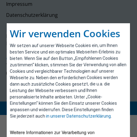
Impressum
Datenschutzerklärung
Kontakt
Wir verwenden Cookies
E-Control
Rudolfsplatz 13a
Wir setzen auf unserer Webseite Cookies ein, um Ihnen
1010 Wien
besten Service und ein optimales Webseiten-Erlebnis zu
energieeffizienz@e-control.at
bieten. Wenn Sie auf den Button „Empfohlenen Cookies
Tel +43 1 5324724
zustimmen“ klicken, stimmen Sie der Verwendung von allen
Cookies und vergleichbarer Technologien auf unserer
(Mo, Mi-Fr 09:30-12:30 Uhr)
Webseite zu. Neben den erforderlichen Cookies werden
dann auch zusätzliche Cookies gesetzt, die u.a. die
Leistung der Webseite verbessern und Ihnen
personalisierte Inhalte anbieten. Unter „Cookie-
Einstellungen“ können Sie den Einsatz unserer Cookies
Copyright 2026 © E-Control
anpassen und widerrufen. Diese Einstellungen finden
Sie jederzeit auch
in unserer Datenschutzerklärung
.
Weitere Informationen zur Verarbeitung von