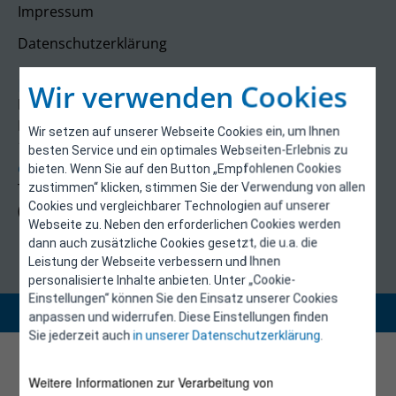
Impressum
Datenschutzerklärung
Kontakt
Wir verwenden Cookies
E-Control
Rudolfsplatz 13a
Wir setzen auf unserer Webseite Cookies ein, um Ihnen
1010 Wien
besten Service und ein optimales Webseiten-Erlebnis zu
energieeffizienz@e-control.at
bieten. Wenn Sie auf den Button „Empfohlenen Cookies
Tel +43 1 5324724
zustimmen“ klicken, stimmen Sie der Verwendung von allen
Cookies und vergleichbarer Technologien auf unserer
(Mo, Mi-Fr 09:30-12:30 Uhr)
Webseite zu. Neben den erforderlichen Cookies werden
dann auch zusätzliche Cookies gesetzt, die u.a. die
Leistung der Webseite verbessern und Ihnen
personalisierte Inhalte anbieten. Unter „Cookie-
Einstellungen“ können Sie den Einsatz unserer Cookies
Copyright 2026 © E-Control
anpassen und widerrufen. Diese Einstellungen finden
Sie jederzeit auch
in unserer Datenschutzerklärung
.
Weitere Informationen zur Verarbeitung von