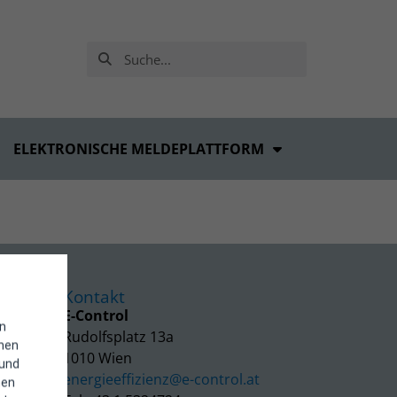
ELEKTRONISCHE MELDEPLATTFORM
Kontakt
E-Control
in
Rudolfsplatz 13a
enen
1010 Wien
 und
energieeffizienz@e-control.at
hen