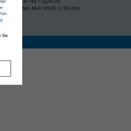
Tel +43 1 5324724
 der
(Mo, Mi-Fr 09:30-12:30 Uhr)
e-
fen.
ng
.
 Sie