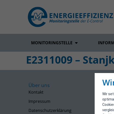
MONITORINGSTELLE
INFOR
E2311009 – Stanjk
Wi
Über uns
Kontakt
Wir se
optima
Impressum
Cookie
Datenschutzerklärung
vergle