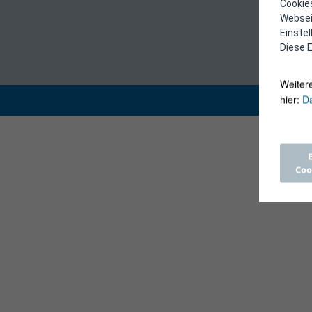
Cookies
Webseit
Einste
Diese E
Weiter
hier:
Da
Coo