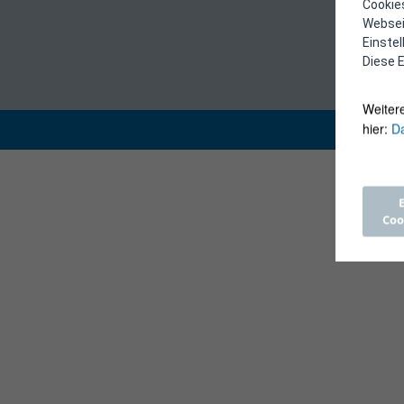
Cookies
Webseit
Einste
Diese E
Weiter
hier:
Da
Coo