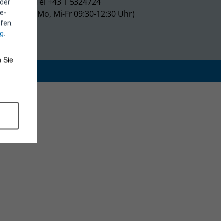
Tel +43 1 5324724
 der
(Mo, Mi-Fr 09:30-12:30 Uhr)
e-
fen.
ng
.
 Sie