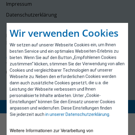
Impressum
Datenschutzerklärung
Kontakt
Wir verwenden Cookies
E-Control
Rudolfsplatz 13a
Wir setzen auf unserer Webseite Cookies ein, um Ihnen
1010 Wien
besten Service und ein optimales Webseiten-Erlebnis zu
energieeffizienz@e-control.at
bieten. Wenn Sie auf den Button „Empfohlenen Cookies
Tel +43 1 5324724
zustimmen“ klicken, stimmen Sie der Verwendung von allen
Cookies und vergleichbarer Technologien auf unserer
(Mo, Mi-Fr 09:30-12:30 Uhr)
Webseite zu. Neben den erforderlichen Cookies werden
dann auch zusätzliche Cookies gesetzt, die u.a. die
Leistung der Webseite verbessern und Ihnen
personalisierte Inhalte anbieten. Unter „Cookie-
Einstellungen“ können Sie den Einsatz unserer Cookies
Copyright 2026 © E-Control
anpassen und widerrufen. Diese Einstellungen finden
Sie jederzeit auch
in unserer Datenschutzerklärung
.
Weitere Informationen zur Verarbeitung von