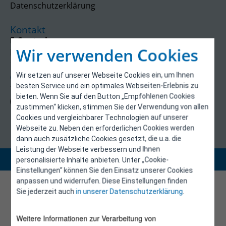
Datenschutzerklärung
Kontakt
E-Control
Wir verwenden Cookies
Rudolfsplatz 13a
1010 Wien
Wir setzen auf unserer Webseite Cookies ein, um Ihnen
energieeffizienz@e-control.at
besten Service und ein optimales Webseiten-Erlebnis zu
Tel +43 1 5324724
bieten. Wenn Sie auf den Button „Empfohlenen Cookies
(Mo, Mi-Fr 09:30-12:30 Uhr)
zustimmen“ klicken, stimmen Sie der Verwendung von allen
Cookies und vergleichbarer Technologien auf unserer
Webseite zu. Neben den erforderlichen Cookies werden
dann auch zusätzliche Cookies gesetzt, die u.a. die
Leistung der Webseite verbessern und Ihnen
Copyright 2026 © E-Control
personalisierte Inhalte anbieten. Unter „Cookie-
Einstellungen“ können Sie den Einsatz unserer Cookies
anpassen und widerrufen. Diese Einstellungen finden
Sie jederzeit auch
in unserer Datenschutzerklärung
.
Weitere Informationen zur Verarbeitung von