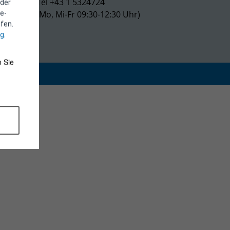
Tel +43 1 5324724
 der
(Mo, Mi-Fr 09:30-12:30 Uhr)
e-
fen.
ng
.
 Sie