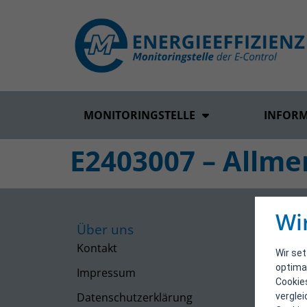
MONITORINGSTELLE
INFOR
E2403007 – Allme
Wi
Über uns
Kontakt
Wir se
optima
Impressum
Cookie
Datenschutzerklärung
vergle