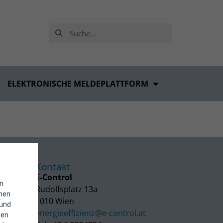
ELEKTRONISCHE MELDEPLATTFORM
Kontakt
E-Control
in
Rudolfsplatz 13a
enen
1010 Wien
 und
energieeffizienz@e-control.at
hen