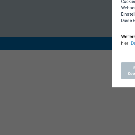
Cookies
Webseit
Einste
Diese E
Weiter
hier:
Da
Coo