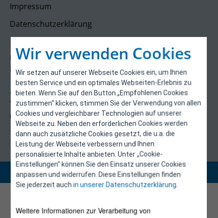
Impressum
Datenschutzerklärung
Kontakt
Wir verwenden Cookies
E-Control
Rudolfsplatz 13a
Wir setzen auf unserer Webseite Cookies ein, um Ihnen
1010 Wien
besten Service und ein optimales Webseiten-Erlebnis zu
energieeffizienz@e-control.at
bieten. Wenn Sie auf den Button „Empfohlenen Cookies
Tel +43 1 5324724
zustimmen“ klicken, stimmen Sie der Verwendung von allen
Cookies und vergleichbarer Technologien auf unserer
(Mo, Mi-Fr 09:30-12:30 Uhr)
Webseite zu. Neben den erforderlichen Cookies werden
dann auch zusätzliche Cookies gesetzt, die u.a. die
Leistung der Webseite verbessern und Ihnen
personalisierte Inhalte anbieten. Unter „Cookie-
Einstellungen“ können Sie den Einsatz unserer Cookies
Copyright 2026 © E-Control
anpassen und widerrufen. Diese Einstellungen finden
Sie jederzeit auch
in unserer Datenschutzerklärung
.
Weitere Informationen zur Verarbeitung von