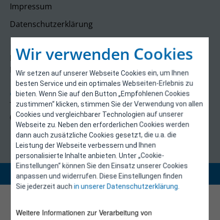
Impressum
Datenschutzerklärung
Kontakt
Wir verwenden Cookies
E-Control
Rudolfsplatz 13a
Wir setzen auf unserer Webseite Cookies ein, um Ihnen
1010 Wien
besten Service und ein optimales Webseiten-Erlebnis zu
energieeffizienz@e-control.at
bieten. Wenn Sie auf den Button „Empfohlenen Cookies
Tel +43 1 5324724
zustimmen“ klicken, stimmen Sie der Verwendung von allen
Cookies und vergleichbarer Technologien auf unserer
(Mo, Mi-Fr 09:30-12:30 Uhr)
Webseite zu. Neben den erforderlichen Cookies werden
dann auch zusätzliche Cookies gesetzt, die u.a. die
Leistung der Webseite verbessern und Ihnen
personalisierte Inhalte anbieten. Unter „Cookie-
Einstellungen“ können Sie den Einsatz unserer Cookies
Copyright 2026 © E-Control
anpassen und widerrufen. Diese Einstellungen finden
Sie jederzeit auch
in unserer Datenschutzerklärung
.
Weitere Informationen zur Verarbeitung von