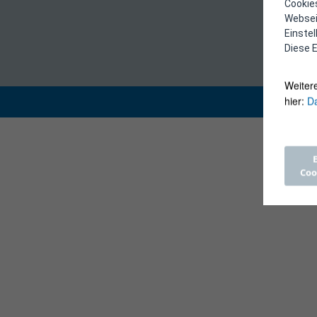
Cookies
Webseit
Einste
Diese E
Weiter
hier:
Da
Coo