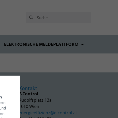
ELEKTRONISCHE MELDEPLATTFORM
Kontakt
E-Control
in
Rudolfsplatz 13a
enen
1010 Wien
 und
energieeffizienz@e-control.at
hen