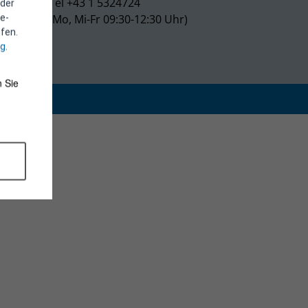
Tel +43 1 5324724
 der
(Mo, Mi-Fr 09:30-12:30 Uhr)
e-
fen.
ng
.
 Sie