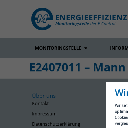
MONITORINGSTELLE
INFOR
E2407011 – Mann
Wi
Über uns
Kontakt
Wir se
optima
Impressum
Cookie
Datenschutzerklärung
vergle