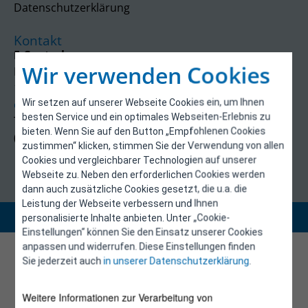
Datenschutzerklärung
Kontakt
E-Control
Wir verwenden Cookies
Rudolfsplatz 13a
1010 Wien
Wir setzen auf unserer Webseite Cookies ein, um Ihnen
energieeffizienz@e-control.at
besten Service und ein optimales Webseiten-Erlebnis zu
Tel +43 1 5324724
bieten. Wenn Sie auf den Button „Empfohlenen Cookies
(Mo, Mi-Fr 09:30-12:30 Uhr)
zustimmen“ klicken, stimmen Sie der Verwendung von allen
Cookies und vergleichbarer Technologien auf unserer
Webseite zu. Neben den erforderlichen Cookies werden
dann auch zusätzliche Cookies gesetzt, die u.a. die
Leistung der Webseite verbessern und Ihnen
Copyright 2026 © E-Control
personalisierte Inhalte anbieten. Unter „Cookie-
Einstellungen“ können Sie den Einsatz unserer Cookies
anpassen und widerrufen. Diese Einstellungen finden
Sie jederzeit auch
in unserer Datenschutzerklärung
.
Weitere Informationen zur Verarbeitung von