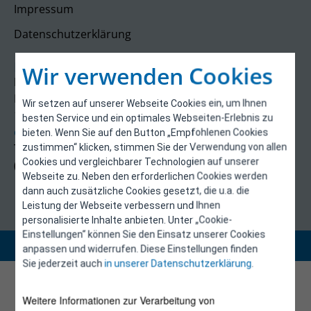
Impressum
Datenschutzerklärung
Kontakt
Wir verwenden Cookies
E-Control
Rudolfsplatz 13a
Wir setzen auf unserer Webseite Cookies ein, um Ihnen
1010 Wien
besten Service und ein optimales Webseiten-Erlebnis zu
energieeffizienz@e-control.at
bieten. Wenn Sie auf den Button „Empfohlenen Cookies
Tel +43 1 5324724
zustimmen“ klicken, stimmen Sie der Verwendung von allen
Cookies und vergleichbarer Technologien auf unserer
(Mo, Mi-Fr 09:30-12:30 Uhr)
Webseite zu. Neben den erforderlichen Cookies werden
dann auch zusätzliche Cookies gesetzt, die u.a. die
Leistung der Webseite verbessern und Ihnen
personalisierte Inhalte anbieten. Unter „Cookie-
Einstellungen“ können Sie den Einsatz unserer Cookies
Copyright 2026 © E-Control
anpassen und widerrufen. Diese Einstellungen finden
Sie jederzeit auch
in unserer Datenschutzerklärung
.
Weitere Informationen zur Verarbeitung von