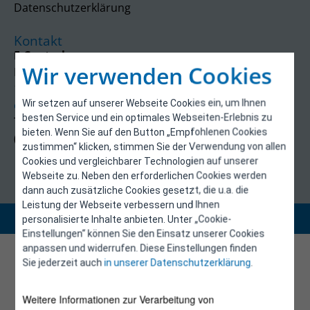
Datenschutzerklärung
Kontakt
E-Control
Wir verwenden Cookies
Rudolfsplatz 13a
1010 Wien
Wir setzen auf unserer Webseite Cookies ein, um Ihnen
energieeffizienz@e-control.at
besten Service und ein optimales Webseiten-Erlebnis zu
Tel +43 1 5324724
bieten. Wenn Sie auf den Button „Empfohlenen Cookies
(Mo, Mi-Fr 09:30-12:30 Uhr)
zustimmen“ klicken, stimmen Sie der Verwendung von allen
Cookies und vergleichbarer Technologien auf unserer
Webseite zu. Neben den erforderlichen Cookies werden
dann auch zusätzliche Cookies gesetzt, die u.a. die
Leistung der Webseite verbessern und Ihnen
Copyright 2026 © E-Control
personalisierte Inhalte anbieten. Unter „Cookie-
Einstellungen“ können Sie den Einsatz unserer Cookies
anpassen und widerrufen. Diese Einstellungen finden
Sie jederzeit auch
in unserer Datenschutzerklärung
.
Weitere Informationen zur Verarbeitung von