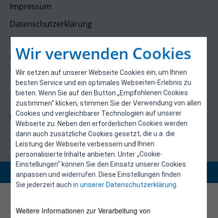
Impressum
Datenschutzerklärung
Kontakt
Wir verwenden Cookies
E-Control
Rudolfsplatz 13a
Wir setzen auf unserer Webseite Cookies ein, um Ihnen
1010 Wien
besten Service und ein optimales Webseiten-Erlebnis zu
energieeffizienz@e-control.at
bieten. Wenn Sie auf den Button „Empfohlenen Cookies
Tel +43 1 5324724
zustimmen“ klicken, stimmen Sie der Verwendung von allen
Cookies und vergleichbarer Technologien auf unserer
(Mo, Mi-Fr 09:30-12:30 Uhr)
Webseite zu. Neben den erforderlichen Cookies werden
dann auch zusätzliche Cookies gesetzt, die u.a. die
Leistung der Webseite verbessern und Ihnen
personalisierte Inhalte anbieten. Unter „Cookie-
Einstellungen“ können Sie den Einsatz unserer Cookies
Copyright 2026 © E-Control
anpassen und widerrufen. Diese Einstellungen finden
Sie jederzeit auch
in unserer Datenschutzerklärung
.
Weitere Informationen zur Verarbeitung von