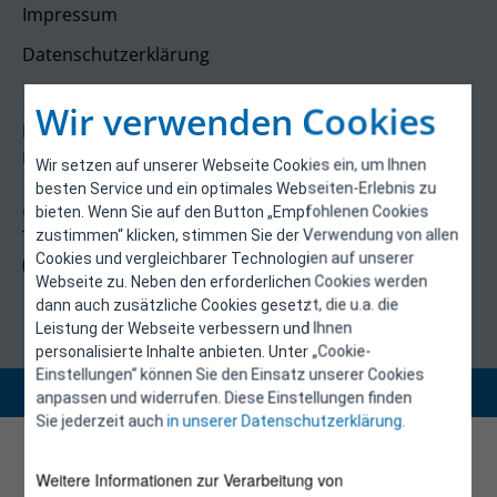
Impressum
Datenschutzerklärung
Kontakt
Wir verwenden Cookies
E-Control
Rudolfsplatz 13a
Wir setzen auf unserer Webseite Cookies ein, um Ihnen
1010 Wien
besten Service und ein optimales Webseiten-Erlebnis zu
energieeffizienz@e-control.at
bieten. Wenn Sie auf den Button „Empfohlenen Cookies
Tel +43 1 5324724
zustimmen“ klicken, stimmen Sie der Verwendung von allen
Cookies und vergleichbarer Technologien auf unserer
(Mo, Mi-Fr 09:30-12:30 Uhr)
Webseite zu. Neben den erforderlichen Cookies werden
dann auch zusätzliche Cookies gesetzt, die u.a. die
Leistung der Webseite verbessern und Ihnen
personalisierte Inhalte anbieten. Unter „Cookie-
Einstellungen“ können Sie den Einsatz unserer Cookies
Copyright 2026 © E-Control
anpassen und widerrufen. Diese Einstellungen finden
Sie jederzeit auch
in unserer Datenschutzerklärung
.
Weitere Informationen zur Verarbeitung von