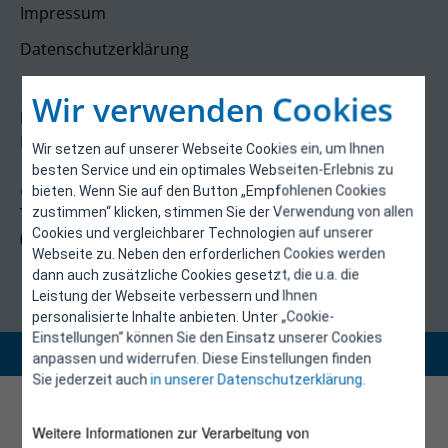
Impressum
Datenschutzerklärung
Kontakt
Wir verwenden Cookies
E-Control
Rudolfsplatz 13a
Wir setzen auf unserer Webseite Cookies ein, um Ihnen
1010 Wien
besten Service und ein optimales Webseiten-Erlebnis zu
energieeffizienz@e-control.at
bieten. Wenn Sie auf den Button „Empfohlenen Cookies
Tel +43 1 5324724
zustimmen“ klicken, stimmen Sie der Verwendung von allen
Cookies und vergleichbarer Technologien auf unserer
(Mo, Mi-Fr 09:30-12:30 Uhr)
Webseite zu. Neben den erforderlichen Cookies werden
dann auch zusätzliche Cookies gesetzt, die u.a. die
Leistung der Webseite verbessern und Ihnen
personalisierte Inhalte anbieten. Unter „Cookie-
Einstellungen“ können Sie den Einsatz unserer Cookies
Copyright 2026 © E-Control
anpassen und widerrufen. Diese Einstellungen finden
Sie jederzeit auch
in unserer Datenschutzerklärung
.
Weitere Informationen zur Verarbeitung von