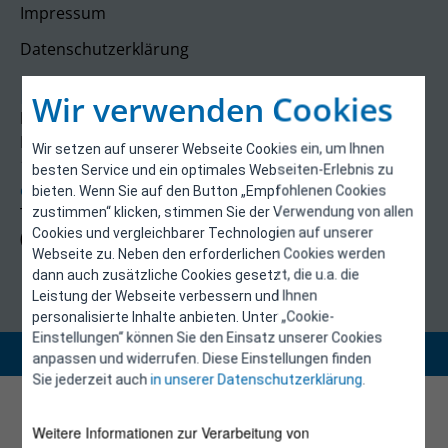
Impressum
Datenschutzerklärung
Kontakt
Wir verwenden Cookies
E-Control
Rudolfsplatz 13a
Wir setzen auf unserer Webseite Cookies ein, um Ihnen
1010 Wien
besten Service und ein optimales Webseiten-Erlebnis zu
energieeffizienz@e-control.at
bieten. Wenn Sie auf den Button „Empfohlenen Cookies
Tel +43 1 5324724
zustimmen“ klicken, stimmen Sie der Verwendung von allen
Cookies und vergleichbarer Technologien auf unserer
(Mo, Mi-Fr 09:30-12:30 Uhr)
Webseite zu. Neben den erforderlichen Cookies werden
dann auch zusätzliche Cookies gesetzt, die u.a. die
Leistung der Webseite verbessern und Ihnen
personalisierte Inhalte anbieten. Unter „Cookie-
Einstellungen“ können Sie den Einsatz unserer Cookies
Copyright 2026 © E-Control
anpassen und widerrufen. Diese Einstellungen finden
Sie jederzeit auch
in unserer Datenschutzerklärung
.
Weitere Informationen zur Verarbeitung von