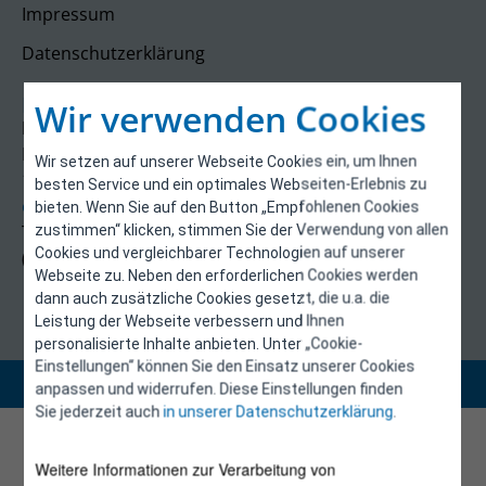
Impressum
Datenschutzerklärung
Kontakt
Wir verwenden Cookies
E-Control
Rudolfsplatz 13a
Wir setzen auf unserer Webseite Cookies ein, um Ihnen
1010 Wien
besten Service und ein optimales Webseiten-Erlebnis zu
energieeffizienz@e-control.at
bieten. Wenn Sie auf den Button „Empfohlenen Cookies
Tel +43 1 5324724
zustimmen“ klicken, stimmen Sie der Verwendung von allen
Cookies und vergleichbarer Technologien auf unserer
(Mo, Mi-Fr 09:30-12:30 Uhr)
Webseite zu. Neben den erforderlichen Cookies werden
dann auch zusätzliche Cookies gesetzt, die u.a. die
Leistung der Webseite verbessern und Ihnen
personalisierte Inhalte anbieten. Unter „Cookie-
Einstellungen“ können Sie den Einsatz unserer Cookies
Copyright 2026 © E-Control
anpassen und widerrufen. Diese Einstellungen finden
Sie jederzeit auch
in unserer Datenschutzerklärung
.
Weitere Informationen zur Verarbeitung von