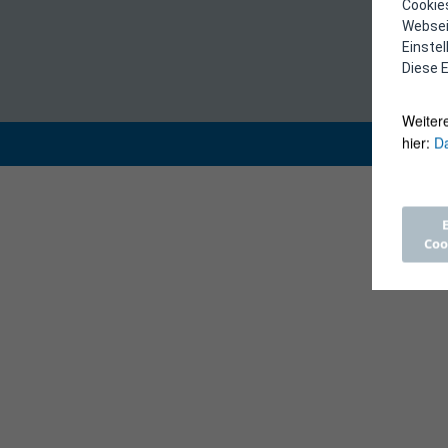
Cookies
Webseit
Einste
Diese E
Weiter
hier:
Da
Coo