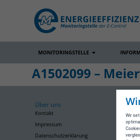
MONITORINGSTELLE
INFOR
A1502099 – Meier
Wi
Über uns
Kontakt
Wir se
optima
Impressum
Cookie
Datenschutzerklärung
vergle