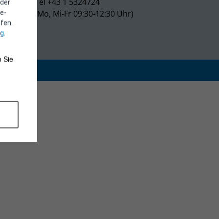
Tel +43 1 5324724
 der
(Mo, Mi-Fr 09:30-12:30 Uhr)
e-
fen.
ng
.
 Sie