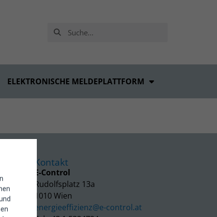
ELEKTRONISCHE MELDEPLATTFORM
l
Kontakt
E-Control
in
Rudolfsplatz 13a
enen
1010 Wien
 und
energieeffizienz@e-control.at
hen