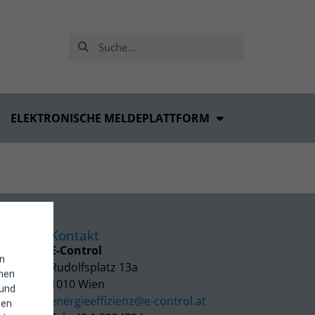
ELEKTRONISCHE MELDEPLATTFORM
Kontakt
E-Control
in
Rudolfsplatz 13a
enen
1010 Wien
 und
energieeffizienz@e-control.at
hen