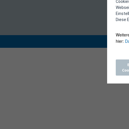
Cookies
Webseit
Einste
Diese E
Weiter
hier:
Da
Coo