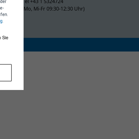
Tel +43 1 5324724
 der
(Mo, Mi-Fr 09:30-12:30 Uhr)
e-
fen.
ng
.
 Sie