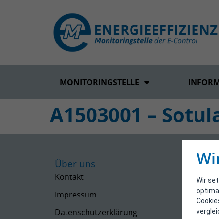
MONITORINGSTELLE
INFOR
A1503001 – Sotula
Wi
Über uns
Kontakt
Wir se
optima
Impressum
Cookie
Datenschutzerklärung
vergle