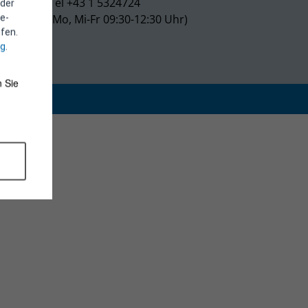
Tel +43 1 5324724
 der
(Mo, Mi-Fr 09:30-12:30 Uhr)
e-
fen.
ng
.
 Sie