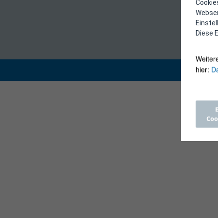
Cookies
Webseit
Einste
Diese E
Weiter
hier:
Da
Coo