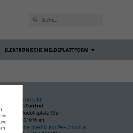
ELEKTRONISCHE MELDEPLATTFORM
Kontakt
E-Control
in
Rudolfsplatz 13a
enen
1010 Wien
 und
energieeffizienz@e-control.at
hen