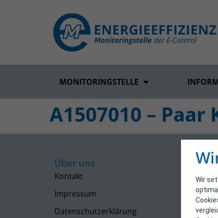
MONITORINGSTELLE
INFOR
A1507010 – Paar 
Wi
Über uns
Kontakt
Wir se
optima
Impressum
Cookie
Datenschutzerklärung
vergle