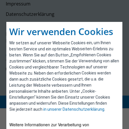
Impressum
Datenschutzerklärung
Kontakt
Wir verwenden Cookies
E-Control
Rudolfsplatz 13a
Wir setzen auf unserer Webseite Cookies ein, um Ihnen
1010 Wien
besten Service und ein optimales Webseiten-Erlebnis zu
energieeffizienz@e-control.at
bieten. Wenn Sie auf den Button „Empfohlenen Cookies
Tel +43 1 5324724
zustimmen“ klicken, stimmen Sie der Verwendung von allen
Cookies und vergleichbarer Technologien auf unserer
(Mo, Mi-Fr 09:30-12:30 Uhr)
Webseite zu. Neben den erforderlichen Cookies werden
dann auch zusätzliche Cookies gesetzt, die u.a. die
Leistung der Webseite verbessern und Ihnen
personalisierte Inhalte anbieten. Unter „Cookie-
Einstellungen“ können Sie den Einsatz unserer Cookies
Copyright 2026 © E-Control
anpassen und widerrufen. Diese Einstellungen finden
Sie jederzeit auch
in unserer Datenschutzerklärung
.
Weitere Informationen zur Verarbeitung von