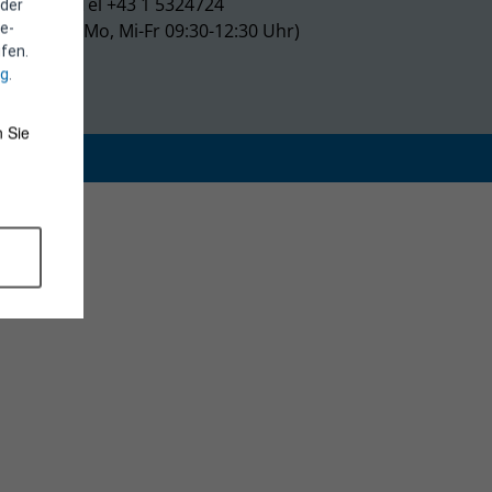
Tel +43 1 5324724
 der
(Mo, Mi-Fr 09:30-12:30 Uhr)
e-
fen.
ng
.
 Sie