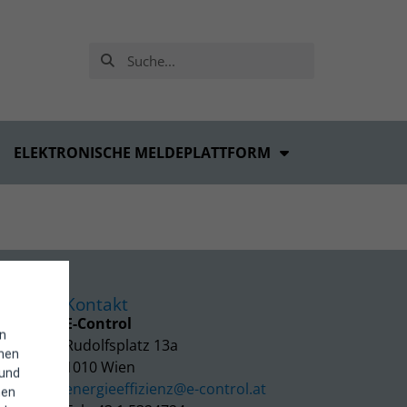
ELEKTRONISCHE MELDEPLATTFORM
Kontakt
E-Control
in
Rudolfsplatz 13a
enen
1010 Wien
 und
energieeffizienz@e-control.at
hen