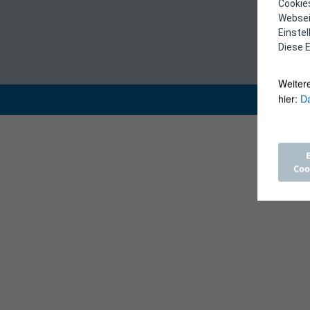
Cookies
Webseit
Einste
Diese E
Weiter
hier:
Da
Coo