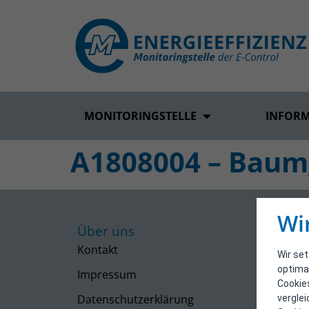
MONITORINGSTELLE
INFOR
A1808004 – Baumg
Wi
Über uns
Kontakt
Wir se
optima
Impressum
Cookie
Datenschutzerklärung
vergle